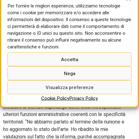
Manfredi ha richiamato il forte incremento dei costi
Per fornire le migliori esperienze, utilizziamo tecnologie
come i cookie per memorizzare e/o accedere alle
sostenuti dai Comuni per l’assistenza alle persone con
informazioni del dispositivo. Il consenso a queste tecnologie
disabilità nelle scuole e per l’accoglienza e il supporto ai
ci permetterà di elaborare dati come il comportamento di
minori stranieri non accompagnati, con una crescita della
navigazione o ID unici su questo sito. Non acconsentire o
spesa che grava su bilanci locali già particolarmente sotto
ritirare il consenso può influire negativamente su alcune
pressione.
caratteristiche e funzioni.
Sul tema della riforma di Roma Capitale, il sindaco Roberto
Accetta
Gualtieri ha aggiornato il Coordinamento sullo stato del
percorso istituzionale, sottolineando come la riforma
Nega
possa rappresentare un passaggio positivo purché
accompagnata da adeguate risorse e da una legge
Visualizza preferenze
ordinaria in grado di garantire l’esercizio delle funzioni
Cookie Policy
Privacy Policy
previste. Gualtieri ha inoltre evidenziato l’opportunità di
attribuire ai Comuni capoluogo delle Città metropolitane
ulteriori funzioni amministrative coerenti con le specificità
territoriali. “Ne abbiamo parlato al termine della riunione e
ho aggiornato lo stato dell’arte. Ho ribadito le mie
valutazioni sul fatto che la riforma, purché accompagnata