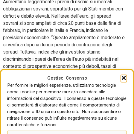
Aumentano leggermente i premi di rischio sui mercati
obbligazionari sovrani, soprattutto per gli Stati membri con
deficit e debito elevati. Nell’area dell’euro, gli spread
sovrani si sono ampliati di circa 20 punti base dalla fine di
febbraio, in particolare in Italia e Francia, indicano le
previsioni economiche. “Questo ampliamento è moderato e
si verifica dopo un lungo periodo di contrazione degli
spread. Tuttavia, indica che gli investitori stanno
discriminando i paesi dell’area dell’euro più indebitati nel
contesto di prospettive economiche più deboli, tassi di
interesse più elevati e dei potenziali costi fiscali associati
Gestisci Consenso
alla protezione di imprese e famiglie dall’onere
Per fornire le migliori esperienze, utilizziamo tecnologie
dell’aumento dei prezzi dell’energia”, precisa l’esecutivo
come i cookie per memorizzare e/o accedere alle
Ue. Ma, oltre al caro-energia anche i dazi statunitensi
informazioni del dispositivo. Il consenso a queste tecnologie
pesano sulle prospettive economiche dell’Italia. .
ci permetterà di elaborare dati come il comportamento di
“L’impatto dei dazi Usa” e le interruzioni in alcuni mercati di
navigazione o ID unici su questo sito. Non acconsentire o
esportazione dovute al conflitto in Medio Oriente
ritirare il consenso può influire negativamente su alcune
“dovrebbero peggiorare ulteriormente le prospettive
caratteristiche e funzioni.
dell’export di beni”.