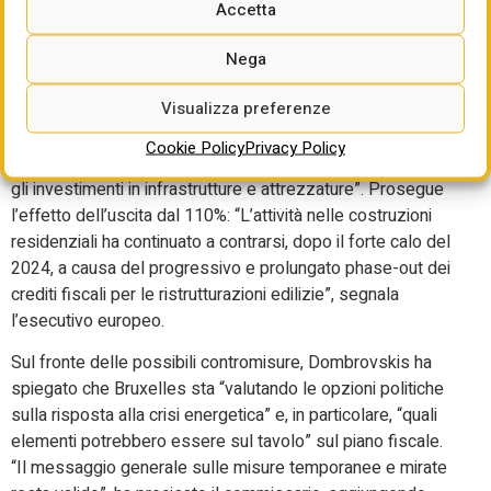
Accetta
La Commissione osserva inoltre che i consumi privati
“sono destinati a rallentare” per effetto della riduzione del
Nega
reddito disponibile reale, mentre gli investimenti
Visualizza preferenze
“dovrebbero rallentare rispetto al 2025” a causa delle
tensioni geopolitiche e dell’aumento dei tassi d’interesse.
Cookie Policy
Privacy Policy
Bruxelles sottolinea infine che il Pnrr “continua a sostenere
gli investimenti in infrastrutture e attrezzature”. Prosegue
l’effetto dell’uscita dal 110%: “L’attività nelle costruzioni
residenziali ha continuato a contrarsi, dopo il forte calo del
2024, a causa del progressivo e prolungato phase-out dei
crediti fiscali per le ristrutturazioni edilizie”, segnala
l’esecutivo europeo.
Sul fronte delle possibili contromisure, Dombrovskis ha
spiegato che Bruxelles sta “valutando le opzioni politiche
sulla risposta alla crisi energetica” e, in particolare, “quali
elementi potrebbero essere sul tavolo” sul piano fiscale.
“Il messaggio generale sulle misure temporanee e mirate