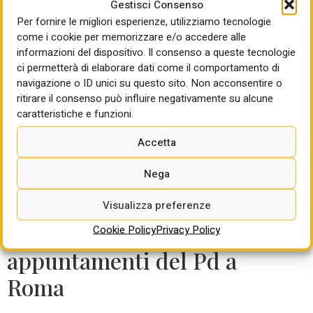
Gestisci Consenso
urbana in Italia” si sviluppa attraverso più tappe.
Per fornire le migliori esperienze, utilizziamo tecnologie
All’elaborazione di un documento di avvio nel maggio
come i cookie per memorizzare e/o accedere alle
scorso fa seguito l’evento pubblico di presentazione del
informazioni del dispositivo. Il consenso a queste tecnologie
24 giugno 2026
, con il coinvolgimento di forze politiche,
ci permetterà di elaborare dati come il comportamento di
istituzioni, università, rappresentanze sociali e
navigazione o ID unici su questo sito. Non acconsentire o
professionali. Esse contribuiranno alla fase di elaborazione
ritirare il consenso può influire negativamente su alcune
(luglio – ottobre 2026) dei contenuti dell’Agenda Urbana
caratteristiche e funzioni.
Nazionale e dei principi di una legge quadro per il governo
del territorio. In autunno si svolgerà l’evento conclusivo nel
Accetta
corso del quale sarà presentato un documento finale di
Nega
sintesi.
Emergenza abitativa e
Visualizza preferenze
diritto alla casa, due
Cookie Policy
Privacy Policy
appuntamenti del Pd a
Roma