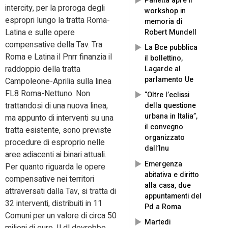
Panetta apre il
intercity, per la proroga degli
workshop in
espropri lungo la tratta Roma-
memoria di
Latina e sulle opere
Robert Mundell
compensative della Tav.
Tra
La Bce pubblica
Roma e Latina il Pnrr finanzia il
il bollettino,
raddoppio della tratta
Lagarde al
parlamento Ue
Campoleone-Aprilia sulla linea
FL8 Roma-Nettuno. Non
“Oltre l’eclissi
trattandosi di una nuova linea,
della questione
urbana in Italia”,
ma appunto di interventi su una
il convegno
tratta esistente, sono previste
organizzato
procedure di esproprio nelle
dall’Inu
aree adiacenti ai binari attuali.
Emergenza
Per quanto riguarda le opere
abitativa e diritto
compensative nei territori
alla casa, due
attraversati dalla Tav, si tratta di
appuntamenti del
32 interventi, distribuiti in 11
Pd a Roma
Comuni per un valore di circa 50
Martedi