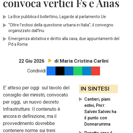
convoca vertici Fs e Anas
La Bce pubblica il bollettino, Lagarde al parlamento Ue
“Oltre l’eclissi della questione urbana in Italia”, il convegno
organizzato dall’Inu
Emergenza abitativa e diritto alla casa, due appuntamenti del
Pd a Roma
di Maria Cristina Carlini
22 Giu 2026
Condividi:
E’ atteso per oggi sul tavolo del
IN SINTESI
consiglio dei ministri, convocato
Cantieri, piani
per oggi, un nuovo decreto
estivi, Pnrr:
Infrastrutture.
Il contenuto è
Salvini Salvini ha
ancora in definizione, ma il
il punto con
provvedimento dovrebbe
Donnarumma
contenere norme sui treni