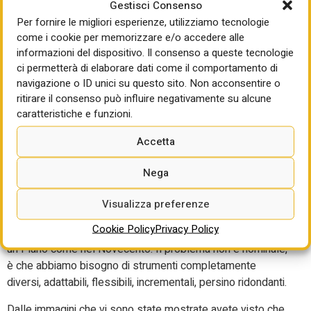
Gestisci Consenso
più neanche un Comune, non lo fa nemmeno un’agenzia
Per fornire le migliori esperienze, utilizziamo tecnologie
dello Stato che non dice “io sono autosufficiente perché
come i cookie per memorizzare e/o accedere alle
posseggo i beni e posseggo le risorse per agire”. Questa
informazioni del dispositivo. Il consenso a queste tecnologie
arroganza deterministica di immaginare una funzione, un
ci permetterà di elaborare dati come il comportamento di
ruolo senza confrontarsi con la complessità, con la
navigazione o ID unici su questo sito. Non acconsentire o
pluralità, persino con l’insorgenza di alcune eresie della
ritirare il consenso può influire negativamente su alcune
contemporaneità e delle condizioni reali che aspetta.
caratteristiche e funzioni.
E quindi il problema è: abbiamo bisogno di nuovi strumenti
Accetta
perché gli strumenti che sono stati forgiati per essere le
istruzioni della macchina celibe non possono più aiutarci.
Nega
Abbiamo bisogno di nuovi strumenti e il Piano città è un
nuovo strumento. Lo chiamiamo ancora piano perché in
Visualizza preferenze
questo momento ci è più comodo. Probabilmente strada
Cookie Policy
Privacy Policy
facendo toglieremo anche questa locuzione perché non è
un Piano come nel Novecento. Il problema non è nominale,
è che abbiamo bisogno di strumenti completamente
diversi, adattabili, flessibili, incrementali, persino ridondanti.
Dalle immagini che vi sono state mostrate avete visto che