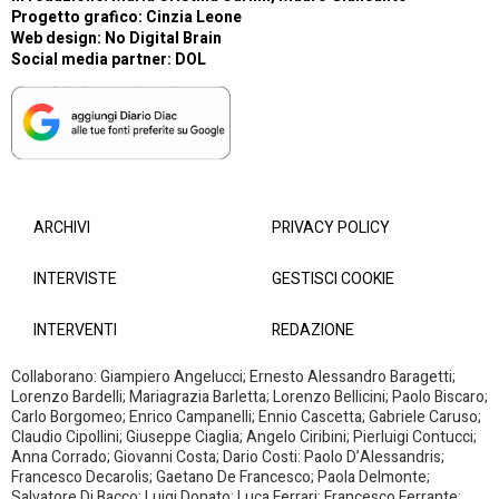
Progetto grafico: Cinzia Leone
Web design:
No Digital Brain
Social media partner:
DOL
ARCHIVI
PRIVACY POLICY
INTERVISTE
GESTISCI COOKIE
INTERVENTI
REDAZIONE
Collaborano: Giampiero Angelucci; Ernesto Alessandro Baragetti;
Lorenzo Bardelli; Mariagrazia Barletta; Lorenzo Bellicini; Paolo Biscaro;
Carlo Borgomeo; Enrico Campanelli; Ennio Cascetta; Gabriele Caruso;
Claudio Cipollini; Giuseppe Ciaglia; Angelo Ciribini; Pierluigi Contucci;
Anna Corrado; Giovanni Costa; Dario Costi: Paolo D’Alessandris;
Francesco Decarolis; Gaetano De Francesco; Paola Delmonte;
Salvatore Di Bacco; Luigi Donato; Luca Ferrari; Francesco Ferrante;