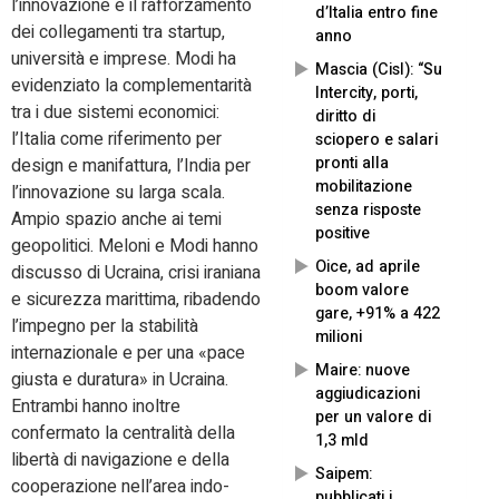
l’innovazione e il rafforzamento
d’Italia entro fine
dei collegamenti tra startup,
anno
università e imprese. Modi ha
Mascia (Cisl): “Su
evidenziato la complementarità
Intercity, porti,
tra i due sistemi economici:
diritto di
l’Italia come riferimento per
sciopero e salari
pronti alla
design e manifattura, l’India per
mobilitazione
l’innovazione su larga scala.
senza risposte
Ampio spazio anche ai temi
positive
geopolitici. Meloni e Modi hanno
Oice, ad aprile
discusso di Ucraina, crisi iraniana
boom valore
e sicurezza marittima, ribadendo
gare, +91% a 422
l’impegno per la stabilità
milioni
internazionale e per una «pace
Maire: nuove
giusta e duratura» in Ucraina.
aggiudicazioni
Entrambi hanno inoltre
per un valore di
confermato la centralità della
1,3 mld
libertà di navigazione e della
Saipem:
cooperazione nell’area indo-
pubblicati i