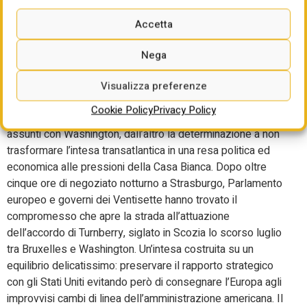
Dazi, intesa nella Ue:
Accetta
l’Europa onora gli impegni
Nega
L’Unione europea prova a blindare l’accordo commerciale
Visualizza preferenze
con gli Stati Uniti e a inviare un doppio messaggio a Donald
Cookie Policy
Privacy Policy
Trump: da un lato la volontà di mantenere fede agli impegni
assunti con Washington, dall’altro la determinazione a non
trasformare l’intesa transatlantica in una resa politica ed
economica alle pressioni della Casa Bianca. Dopo oltre
cinque ore di negoziato notturno a Strasburgo, Parlamento
europeo e governi dei Ventisette hanno trovato il
compromesso che apre la strada all’attuazione
dell’accordo di Turnberry, siglato in Scozia lo scorso luglio
tra Bruxelles e Washington. Un’intesa costruita su un
equilibrio delicatissimo: preservare il rapporto strategico
con gli Stati Uniti evitando però di consegnare l’Europa agli
improvvisi cambi di linea dell’amministrazione americana. Il