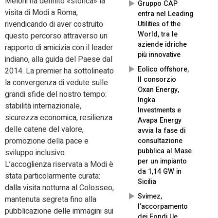
Meloni ha definito «storica» la
Gruppo CAP
visita di Modi a Roma,
entra nel Leading
rivendicando di aver costruito
Utilities of the
World, tra le
questo percorso attraverso un
aziende idriche
rapporto di amicizia con il leader
più innovative
indiano, alla guida del Paese dal
Eolico offshore,
2014. La premier ha sottolineato
Il consorzio
la convergenza di vedute sulle
Oxan Energy,
grandi sfide del nostro tempo:
Ingka
stabilità internazionale,
Investments e
sicurezza economica, resilienza
Avapa Energy
delle catene del valore,
avvia la fase di
promozione della pace e
consultazione
pubblica al Mase
sviluppo inclusivo.
per un impianto
L’accoglienza riservata a Modi è
da 1,14 GW in
stata particolarmente curata:
Sicilia
dalla visita notturna al Colosseo,
Svimez,
mantenuta segreta fino alla
l’accorpamento
pubblicazione delle immagini sui
dei Fondi Ue