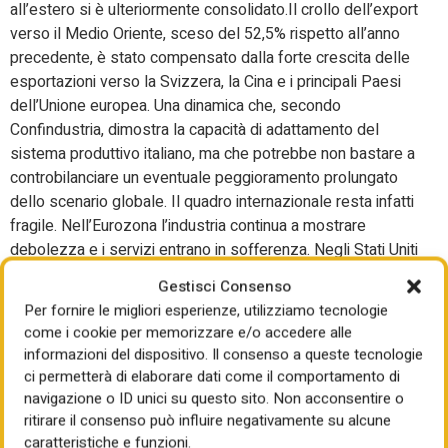
all’estero si è ulteriormente consolidato.Il crollo dell’export
verso il Medio Oriente, sceso del 52,5% rispetto all’anno
precedente, è stato compensato dalla forte crescita delle
esportazioni verso la Svizzera, la Cina e i principali Paesi
dell’Unione europea. Una dinamica che, secondo
Confindustria, dimostra la capacità di adattamento del
sistema produttivo italiano, ma che potrebbe non bastare a
controbilanciare un eventuale peggioramento prolungato
dello scenario globale. Il quadro internazionale resta infatti
fragile. Nell’Eurozona l’industria continua a mostrare
debolezza e i servizi entrano in sofferenza. Negli Stati Uniti
emergono segnali di rallentamento dell’economia, mentre
Gestisci Consenso
la Cina continua a crescere soprattutto grazie alla spinta
Per fornire le migliori esperienze, utilizziamo tecnologie
dell’export. In questo contesto, conclude il Centro studi di
come i cookie per memorizzare e/o accedere alle
Confindustria, l’economia italiana si trova sospesa tra la
informazioni del dispositivo. Il consenso a queste tecnologie
resilienza garantita dal Pnrr e il rischio di un progressivo
ci permetterà di elaborare dati come il comportamento di
indebolimento provocato dalla combinazione tra crisi
navigazione o ID unici su questo sito. Non acconsentire o
geopolitiche, rincari energetici, inflazione e deterioramento
ritirare il consenso può influire negativamente su alcune
della fiducia economica.
caratteristiche e funzioni.