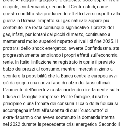
Brent. A maggio il greggio si è attestato poco sopra i livelli
di aprile, confermando, secondo il Centro studi, come
questo conflitto stia producendo effetti diversi rispetto alla
guerra in Ucraina: l’impatto sul gas naturale appare più
contenuto, ma resta comunque significativo. I prezzi del
gas, infatti, pur lontani dai picchi di marzo, continuano a
mantenersi molto superiori rispetto ai livelli di fine 2025. Il
protrarsi dello shock energetico, avverte Confindustria, sta
progressivamente ampliando i propri effetti sull’economia
reale. In Italia l’inflazione ha registrato in aprile il previsto
balzo dei prezzi al consumo, mentre i mercati iniziano a
scontare la possibilità che la Banca centrale europea avvii
già da giugno una nuova fase di rialzo dei tassi ufficiali.
L’aumento dell’incertezza sta incidendo direttamente sulla
fiducia di famiglie e imprese. Per le famiglie, il rischio
principale è una frenata dei consumi. Il calo della fiducia si
accompagna infatti all’assenza di quel “cuscinetto” di
extra-risparmio che aveva sostenuto la domanda interna
nel 2022 durante la precedente crisi energetica. Secondo il