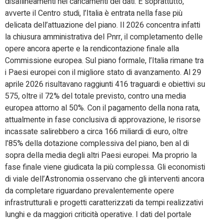
disallineamenti nei caricamenti dei dati. E soprattutto,
avverte il Centro studi, l’Italia è entrata nella fase più
delicata dell’attuazione del piano. Il 2026 concentra infatti
la chiusura amministrativa del Pnrr, il completamento delle
opere ancora aperte e la rendicontazione finale alla
Commissione europea. Sul piano formale, l’Italia rimane tra
i Paesi europei con il migliore stato di avanzamento. Al 29
aprile 2026 risultavano raggiunti 416 traguardi e obiettivi su
575, oltre il 72% del totale previsto, contro una media
europea attorno al 50%. Con il pagamento della nona rata,
attualmente in fase conclusiva di approvazione, le risorse
incassate salirebbero a circa 166 miliardi di euro, oltre
l’85% della dotazione complessiva del piano, ben al di
sopra della media degli altri Paesi europei. Ma proprio la
fase finale viene giudicata la più complessa. Gli economisti
di viale dell’Astronomia osservano che gli interventi ancora
da completare riguardano prevalentemente opere
infrastrutturali e progetti caratterizzati da tempi realizzativi
lunghi e da maggiori criticità operative. I dati del portale