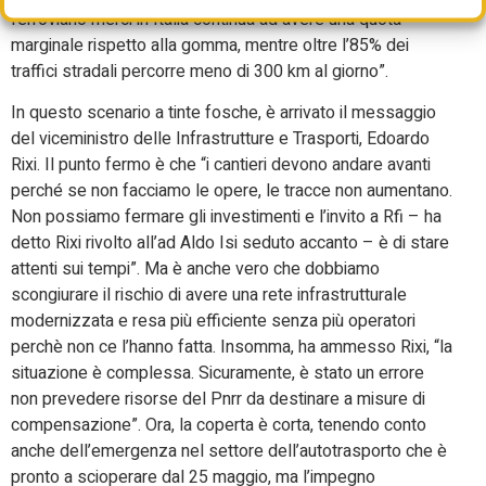
ferroviario merci in Italia continua ad avere una quota
marginale rispetto alla gomma, mentre oltre l’85% dei
traffici stradali percorre meno di 300 km al giorno”.
In questo scenario a tinte fosche, è arrivato il messaggio
del viceministro delle Infrastrutture e Trasporti, Edoardo
Rixi. Il punto fermo è che “i cantieri devono andare avanti
perché se non facciamo le opere, le tracce non aumentano.
Non possiamo fermare gli investimenti e l’invito a Rfi – ha
detto Rixi rivolto all’ad Aldo Isi seduto accanto – è di stare
attenti sui tempi”. Ma è anche vero che dobbiamo
scongiurare il rischio di avere una rete infrastrutturale
modernizzata e resa più efficiente senza più operatori
perchè non ce l’hanno fatta. Insomma, ha ammesso Rixi, “la
situazione è complessa. Sicuramente, è stato un errore
non prevedere risorse del Pnrr da destinare a misure di
compensazione”. Ora, la coperta è corta, tenendo conto
anche dell’emergenza nel settore dell’autotrasporto che è
pronto a scioperare dal 25 maggio, ma l’impegno