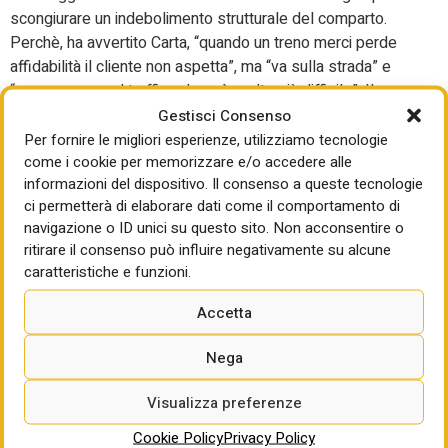
scongiurare un indebolimento strutturale del comparto.
Perchè, ha avvertito Carta, “quando un treno merci perde
affidabilità il cliente non aspetta”, ma “va sulla strada” e
“recuperare quel traffico dopo è molto più difficile”. Il
quadro di incertezza per i prossimi mesi unito all’assenza
Gestisci Consenso
di risorse per il settore i danni saranno “irreversibili”.
Per fornire le migliori esperienze, utilizziamo tecnologie
come i cookie per memorizzare e/o accedere alle
“Gli strumenti incentivanti hanno avuto e continuano ad
informazioni del dispositivo. Il consenso a queste tecnologie
avere un ruolo decisivo: il Ferrobonus, la Norma Merci, gli
ci permetterà di elaborare dati come il comportamento di
incentivi regionali hanno dimostrato concretamente di
navigazione o ID unici su questo sito. Non acconsentire o
sostenere il traffico ferroviario e di produrre benefici
ritirare il consenso può influire negativamente su alcune
caratteristiche e funzioni.
ambientali, logistici e industriali per il sistema Paese.
Questi strumenti non devono essere considerati semplici
Accetta
sussidi di settore”, ma “politiche industriali, ambientali” e
“dei trasporti”, ha detto il presidente di Fermerci. Anche se
Nega
“purtroppo sono insufficienti nella loro portata finanziaria”,
poiché “non provocano l’atteso shift modale richiesto dal
Visualizza preferenze
legislatore comunitario, anche perché gli obiettivi europei
Cookie Policy
Privacy Policy
restano estremamente ambiziosi. Oggi il trasporto