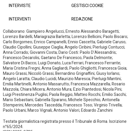
INTERVISTE
GESTISCI COOKIE
INTERVENTI
REDAZIONE
Collaborano: Giampiero Angelucci; Ernesto Alessandro Baragetti;
Lorenzo Bardelli; Mariagrazia Barletta; Lorenzo Bellicini; Paolo Biscaro;
Carlo Borgomeo; Enrico Campanelli; Ennio Cascetta; Gabriele Caruso;
Claudio Cipollini; Giuseppe Ciaglia; Angelo Ciribini; Pierluigi Contucci;
Anna Corrado; Giovanni Costa; Dario Costi: Paolo D’Alessandris;
Francesco Decarolis; Gaetano De Francesco; Paola Delmonte;
Salvatore Di Bacco; Luigi Donato; Luca Ferrari; Francesco Ferrante;
Maria Cristina Fregni; Anna Gagliardi; Paolo Ghigliotti; Francesca Gioia;
Mauro Grassi; Niccolò Grassi; Bernardino Grignaffini; Giusy Iorlano;
Angelo Laratta; Claudio Lucidi; Maurizio Maresca; Pierluigi Mantini;
Emilia Martinelli; Antonio Massarutto; Francesca Mazzarella; Rosario
Mazzola; Chiara Micera; Antonio Mura; Ezio Piantedosi; Nicola Pini;
Luigi Prestinenza Puglisi; Paola Reggio; Matteo Rocchi; Emilio Sacchi;
Mario Sebastiani; Gabriella Sparano; Michele Specchio; Antonella
Stemperini; Mercedes Tascedda; Francesco Toso; Virginio Trivella;
Paolo Urbani; Marco Vignali; Antonio Valori; Edoardo Zanchini
Testata giornalistica registrata presso il Tribunale di Roma. Iscrizione
n°65/2024.