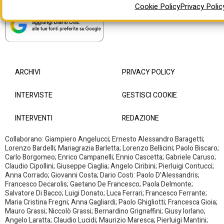
Cookie Policy
Privacy Polic
ARCHIVI
PRIVACY POLICY
INTERVISTE
GESTISCI COOKIE
INTERVENTI
REDAZIONE
Collaborano: Giampiero Angelucci; Ernesto Alessandro Baragetti;
Lorenzo Bardelli; Mariagrazia Barletta; Lorenzo Bellicini; Paolo Biscaro;
Carlo Borgomeo; Enrico Campanelli; Ennio Cascetta; Gabriele Caruso;
Claudio Cipollini; Giuseppe Ciaglia; Angelo Ciribini; Pierluigi Contucci;
Anna Corrado; Giovanni Costa; Dario Costi: Paolo D’Alessandris;
Francesco Decarolis; Gaetano De Francesco; Paola Delmonte;
Salvatore Di Bacco; Luigi Donato; Luca Ferrari; Francesco Ferrante;
Maria Cristina Fregni; Anna Gagliardi; Paolo Ghigliotti; Francesca Gioia;
Mauro Grassi; Niccolò Grassi; Bernardino Grignaffini; Giusy Iorlano;
Angelo Laratta; Claudio Lucidi; Maurizio Maresca; Pierluigi Mantini;