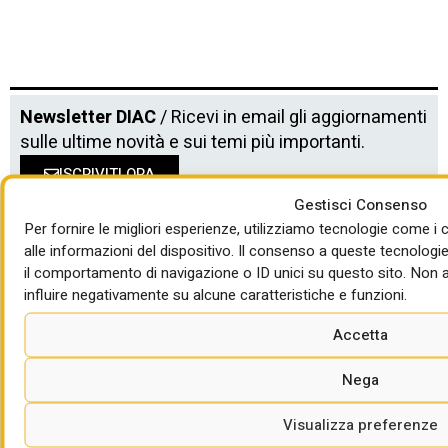
Newsletter DIAC
/ Ricevi in email gli aggiornamenti
sulle ultime novità e sui temi più importanti.
ISCRIVITI ORA
Gestisci Consenso
Per fornire le migliori esperienze, utilizziamo tecnologie come
alle informazioni del dispositivo. Il consenso a queste tecnologi
il comportamento di navigazione o ID unici su questo sito. Non a
influire negativamente su alcune caratteristiche e funzioni.
Accetta
Direttore responsabile: Giorgio Santilli
Nega
In redazione: Maria Cristina Carlini, Mauro Giansante
Progetto grafico: Cinzia Leone
Web design:
No Digital Brain
Visualizza preferenze
Social media partner:
DOL