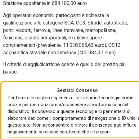
Stazione appaltante in 684.100,00 euro.
Agli operatori economici partecipanti è richiesta la
qualificazione alle categorie SOA: OG3, Strade, autostrade,
ponti, viadotti, ferrovie, linee tranviarie, metropolitane,
funicolari, e piste aeroportuali, e relative opere
complementari (prevalente, 11.038.065,63 euro); OS10
segnaletica stradale non luminosa (400.984,37 euro).
Il criterio di aggiudicazione scelto è quello del prezzo più
basso.
Termine per la partecipazione: 03/08/2026 ore 14:00.
Gestisci Consenso
Per fornire le migliori esperienze, utilizziamo tecnologie come i
cookie per memorizzare e/o accedere alle informazioni del
Per approfondire:
dispositivo. Il consenso a queste tecnologie ci permetterà di
elaborare dati come il comportamento di navigazione o ID unici 
https://www.sintel.regione.lombardia.it/eprocdata/auctionDetail
questo sito. Non acconsentire o ritirare il consenso può influire
id=221518816
negativamente su alcune caratteristiche e funzioni.