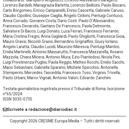
Collaborano: Giampiero Angelucci; Ernesto Alessandro Baragetti;
Lorenzo Bardelli; Mariagrazia Barletta; Lorenzo Bellicini; Paolo Biscaro;
Carlo Borgomeo; Enrico Campanelli; Ennio Cascetta; Gabriele Caruso;
Claudio Cipollini; Giuseppe Ciaglia; Angelo Ciribini; Pierluigi Contucci;
Anna Corrado; Giovanni Costa; Dario Costi: Paolo D’Alessandris;
Francesco Decarolis; Gaetano De Francesco; Paola Delmonte;
Salvatore Di Bacco; Luigi Donato; Luca Ferrari; Francesco Ferrante;
Maria Cristina Fregni; Anna Gagliardi; Paolo Ghigliotti; Francesca Gioia;
Mauro Grassi; Niccolò Grassi; Bernardino Grignaffini; Giusy Iorlano;
Angelo Laratta; Claudio Lucidi; Maurizio Maresca; Pierluigi Mantini;
Emilia Martinelli; Antonio Massarutto; Francesca Mazzarella; Rosario
Mazzola; Chiara Micera; Antonio Mura; Ezio Piantedosi; Nicola Pini;
Luigi Prestinenza Puglisi; Paola Reggio; Matteo Rocchi; Emilio Sacchi;
Mario Sebastiani; Gabriella Sparano; Michele Specchio; Antonella
Stemperini; Mercedes Tascedda; Francesco Toso; Virginio Trivella;
Paolo Urbani; Marco Vignali; Antonio Valori; Edoardo Zanchini
Testata giornalistica registrata presso il Tribunale di Roma. Iscrizione
n°65/2024.
ISSN 3035-0735
Scrivete a redazione@diariodiac.it
Copyright 2026 CRESME Europa Media – Tutti i diritti riservati