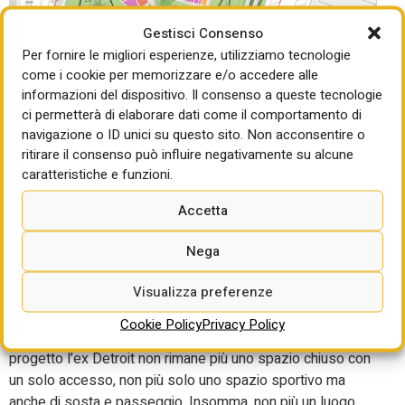
Gestisci Consenso
Per fornire le migliori esperienze, utilizziamo tecnologie
come i cookie per memorizzare e/o accedere alle
informazioni del dispositivo. Il consenso a queste tecnologie
ci permetterà di elaborare dati come il comportamento di
navigazione o ID unici su questo sito. Non acconsentire o
ritirare il consenso può influire negativamente su alcune
Ne parla a questo giornale anche la progettista Sara
caratteristiche e funzioni.
Pivetta, Prr Architetti. La quale ricorda come il Tufello sia
interessato anche da un progetto europeo Horizon per
Accetta
riqualificare le aree adiacenti all’ex Detroit, di cui si parlerà
a ottobre. “Il tema vero del masterplan è la riqualificazione
Nega
delle strade pubbliche”, racconta. Da qui, il lavoro prezioso
Visualizza preferenze
che dovrà esser fatto in tema di alberature e creazione di
aree fresche. “Non è più una questione di mero decoro
Cookie Policy
Privacy Policy
urbano ma di vivibilità degli spazi”. Per Pivetta, “con questo
progetto l’ex Detroit non rimane più uno spazio chiuso con
un solo accesso, non più solo uno spazio sportivo ma
anche di sosta e passeggio. Insomma, non più un luogo