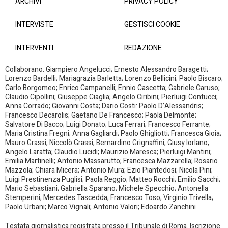
ARCHIVI
PRIVACY POLICY
INTERVISTE
GESTISCI COOKIE
INTERVENTI
REDAZIONE
Collaborano: Giampiero Angelucci; Ernesto Alessandro Baragetti;
Lorenzo Bardelli; Mariagrazia Barletta; Lorenzo Bellicini; Paolo Biscaro;
Carlo Borgomeo; Enrico Campanelli; Ennio Cascetta; Gabriele Caruso;
Claudio Cipollini; Giuseppe Ciaglia; Angelo Ciribini; Pierluigi Contucci;
Anna Corrado; Giovanni Costa; Dario Costi: Paolo D’Alessandris;
Francesco Decarolis; Gaetano De Francesco; Paola Delmonte;
Salvatore Di Bacco; Luigi Donato; Luca Ferrari; Francesco Ferrante;
Maria Cristina Fregni; Anna Gagliardi; Paolo Ghigliotti; Francesca Gioia;
Mauro Grassi; Niccolò Grassi; Bernardino Grignaffini; Giusy Iorlano;
Angelo Laratta; Claudio Lucidi; Maurizio Maresca; Pierluigi Mantini;
Emilia Martinelli; Antonio Massarutto; Francesca Mazzarella; Rosario
Mazzola; Chiara Micera; Antonio Mura; Ezio Piantedosi; Nicola Pini;
Luigi Prestinenza Puglisi; Paola Reggio; Matteo Rocchi; Emilio Sacchi;
Mario Sebastiani; Gabriella Sparano; Michele Specchio; Antonella
Stemperini; Mercedes Tascedda; Francesco Toso; Virginio Trivella;
Paolo Urbani; Marco Vignali; Antonio Valori; Edoardo Zanchini
Testata giornalistica registrata presso il Tribunale di Roma. Iscrizione