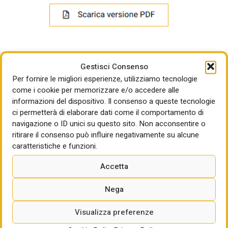
Gestisci Consenso
Per fornire le migliori esperienze, utilizziamo tecnologie
come i cookie per memorizzare e/o accedere alle
informazioni del dispositivo. Il consenso a queste tecnologie
LEGGI ANCHE
ci permetterà di elaborare dati come il comportamento di
navigazione o ID unici su questo sito. Non acconsentire o
IA E AMBIENTE COSTRUITO/3
ritirare il consenso può influire negativamente su alcune
La transizione dal modello informativo al
caratteristiche e funzioni.
modello cognitivo. La natura inquietante
dell’IA avanzata nel settore dell’ambiente
Accetta
costruito: 2026/2035 (parte 3)
Nega
INTERVISTA ALLA PRESIDENTE DEI COSTRUTTORI
ANCE
Visualizza preferenze
Brancaccio: “Piano casa, opere di