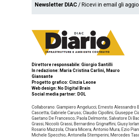
Newsletter DIAC
/ Ricevi in email gli aggi
Direttore responsabile: Giorgio Santilli
In redazione: Maria Cristina Carlini, Mauro
Giansante
Progetto grafico: Cinzia Leone
Web design:
No Digital Brain
Social media partner:
DOL
Collaborano: Giampiero Angelucci; Ernesto Alessandro Bar
Cascetta; Gabriele Caruso; Claudio Cipollini; Giuseppe Ci
Gaetano De Francesco; Paola Delmonte; Salvatore Di Bacco
Grassi; Niccolò Grassi; Bernardino Grignaffini; Giusy Iorl
Rosario Mazzola; Chiara Micera; Antonio Mura; Ezio Piante
Michele Specchio; Antonella Stemperini; Mercedes Tasced