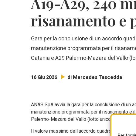
A19-A29, 240 mi
risanamento e 
G
ara per la conclusione di
un accordo quadro
manutenzione programmata per il risaname
Catania e A29
Palermo-Mazara del Vallo
(lo
di Mercedes Tascedda
16 Giu 2026
ANAS SpA avvia la gara per la conclusione di
un a
manutenzione programmata per il risanamento e i
Palermo-Mazara del Vallo
(lotto unico).
Il valore massimo dell’accordo quadro è di 240.00
Per forni