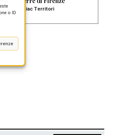
Parterre di Firenze
ueste
r
di Diac Territori
one o ID
erenze