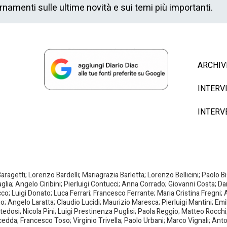
ornamenti sulle ultime novità e sui temi più importanti.
ARCHIV
INTERV
INTERV
agetti; Lorenzo Bardelli; Mariagrazia Barletta; Lorenzo Bellicini; Paolo 
aglia; Angelo Ciribini; Pierluigi Contucci; Anna Corrado; Giovanni Costa; D
; Luigi Donato; Luca Ferrari; Francesco Ferrante; Maria Cristina Fregni; A
ano; Angelo Laratta; Claudio Lucidi; Maurizio Maresca; Pierluigi Mantini; E
dosi; Nicola Pini; Luigi Prestinenza Puglisi; Paola Reggio; Matteo Rocchi;
da; Francesco Toso; Virginio Trivella; Paolo Urbani; Marco Vignali; Anto