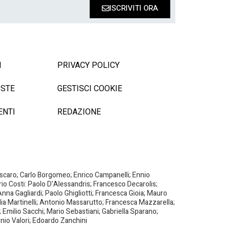
ISCRIVITI ORA
I
PRIVACY POLICY
ISTE
GESTISCI COOKIE
ENTI
REDAZIONE
Biscaro; Carlo Borgomeo; Enrico Campanelli; Ennio
ario Costi: Paolo D’Alessandris; Francesco Decarolis;
nna Gagliardi; Paolo Ghigliotti; Francesca Gioia; Mauro
milia Martinelli; Antonio Massarutto; Francesca Mazzarella;
 Emilio Sacchi; Mario Sebastiani; Gabriella Sparano;
nio Valori; Edoardo Zanchini