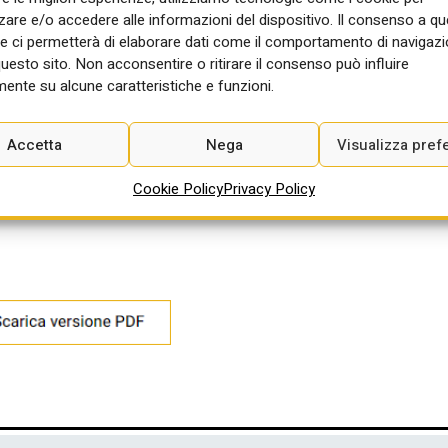
re e/o accedere alle informazioni del dispositivo. Il consenso a q
’offerta economicamente più vantaggiosa, con assegnati 30 punti pe
e ci permetterà di elaborare dati come il comportamento di navigazi
cnica.
questo sito. Non acconsentire o ritirare il consenso può influire
2:00
ente su alcune caratteristiche e funzioni.
Accetta
Nega
Visualizza pref
Cookie Policy
Privacy Policy