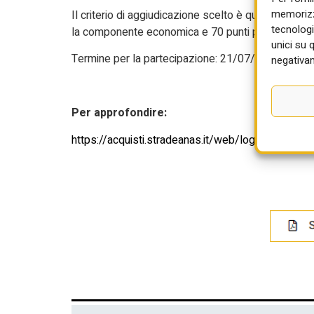
memorizza
Il criterio di aggiudicazione scelto è quello dell
tecnologi
la componente economica e 70 punti per quella te
unici su 
Termine per la partecipazione: 21/07/2026 ore 1
negativam
Per approfondire:
https://acquisti.stradeanas.it/web/login.html