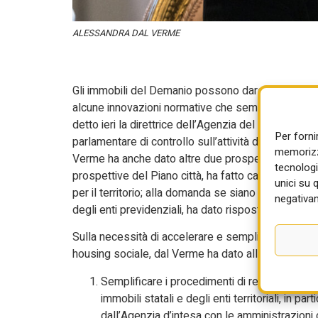
ALESSANDRA DAL VERME
Gli immobili del Demanio possono dare un contribut
alcune innovazioni normative che semplifichino le p
detto ieri la direttrice dell’Agenzia del Demanio,
Per forni
parlamentare di controllo sull’attività degli Enti g
memorizza
Verme ha anche dato altre due prospettive interessa
tecnologi
prospettive del Piano città, ha fatto capire che l’e
unici su 
per il territorio; alla domanda se siano replicabili 
negativam
degli enti previdenziali, ha dato risposta affermati
Sulla necessità di accelerare e semplificare le pro
housing sociale, dal Verme ha dato alla commission
Semplificare i procedimenti di regolarizzazio
immobili statali e degli enti territoriali, in par
dall’Agenzia d’intesa con le amministrazioni co