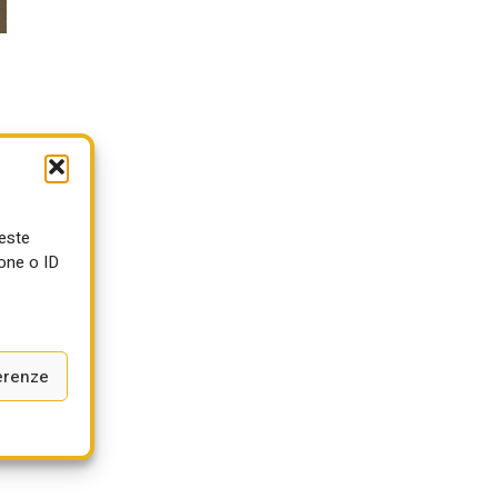
ueste
one o ID
erenze