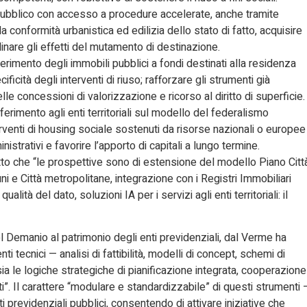
e pubblico con accesso a procedure accelerate, anche tramite
la conformità urbanistica ed edilizia dello stato di fatto, acquisire
iplinare gli effetti del mutamento di destinazione.
erimento degli immobili pubblici a fondi destinati alla residenza
cificità degli interventi di riuso; rafforzare gli strumenti già
lle concessioni di valorizzazione e ricorso al diritto di superficie.
rimento agli enti territoriali sul modello del federalismo
terventi di housing sociale sostenuti da risorse nazionali o europee
nistrativi e favorire l’apporto di capitali a lungo termine.
etto che “le prospettive sono di estensione del modello Piano Citt
uni e Città metropolitane, integrazione con i Registri Immobiliari
ità del dato, soluzioni IA per i servizi agli enti territoriali: il
 del Demanio al patrimonio degli enti previdenziali, dal Verme ha
nti tecnici — analisi di fattibilità, modelli di concept, schemi di
 le logiche strategiche di pianificazione integrata, cooperazione
uti”. Il carattere “modulare e standardizzabile” di questi strumenti 
ti previdenziali pubblici, consentendo di attivare iniziative che