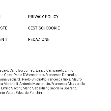
I
PRIVACY POLICY
ISTE
GESTISCI COOKIE
ENTI
REDAZIONE
Biscaro; Carlo Borgomeo; Enrico Campanelli; Ennio
ario Costi: Paolo D’Alessandris; Francesco Decarolis;
nna Gagliardi; Paolo Ghigliotti; Francesca Gioia; Mauro
milia Martinelli; Antonio Massarutto; Francesca Mazzarella;
 Emilio Sacchi; Mario Sebastiani; Gabriella Sparano;
nio Valori; Edoardo Zanchini