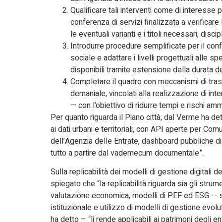
Qualificare tali interventi come di interess
conferenza di servizi finalizzata a verificare 
le eventuali varianti e i titoli necessari, disc
Introdurre procedure semplificate per il conf
sociale e adattare i livelli progettuali alle spe
disponibili tramite estensione della durata de
Completare il quadro con meccanismi di trasfe
demaniale, vincolati alla realizzazione di in
— con l’obiettivo di ridurre tempi e rischi ammi
Per quanto riguarda il Piano città, dal Verme ha d
ai dati urbani e territoriali, con API aperte per Com
dell’Agenzia delle Entrate, dashboard pubbliche di qual
tutto a partire dal vademecum documentale”.
Sulla replicabilità dei modelli di gestione digitali
spiegato che “la replicabilità riguarda sia gli strume
valutazione economica, modelli di PEF ed ESG — sia
istituzionale e utilizzo di modelli di gestione evol
ha detto – “li rende applicabili ai patrimoni degli en