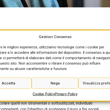
o importante alle nuove politiche abitative, ma c’è bisogno di
Gestisci Consenso
rocedure per il loro trasferimento a fondi ed enti locali. Lo ha
 Alessandra dal Verme, nel corso di un’audizione alla commissione
re le migliori esperienze, utilizziamo tecnologie come i cookie per
estori di forme obbligatorie di previdenza e assistenza sociale. Dal
re e/o accedere alle informazioni del dispositivo. Il consenso a q
nti per il futuro degli immobili pubblici: parlando delle
e ci permetterà di elaborare dati come il comportamento di navigazi
voluzione prevista è che diventi una banca dati di altissima qualità
questo sito. Non acconsentire o ritirare il consenso può influire
i modelli utilizzati dal Demanio per il suo patrimonio anche a quello
ente su alcune caratteristiche e funzioni.
va ad alcune condizioni.
cedure per trasferire gli immobili del Demanio in funzione di
Accetta
Nega
Visualizza pref
e, che glielo aveva chiesto, quattro indicazioni:
Cookie Policy
Privacy Policy
ne urbanistico-edilizia e di cambio di destinazione d’uso degli
ticolare quelli non strumentali o sottoutilizzati, individuati
mpetenti, con l’obiettivo di sostenere il riuso a fini sociali.