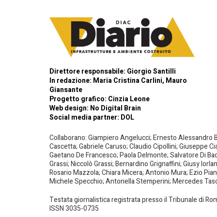
Direttore responsabile: Giorgio Santilli
In redazione: Maria Cristina Carlini, Mauro
Giansante
Progetto grafico: Cinzia Leone
Web design:
No Digital Brain
Social media partner:
DOL
Collaborano: Giampiero Angelucci; Ernesto Alessandro Bar
Cascetta; Gabriele Caruso; Claudio Cipollini; Giuseppe Ci
Gaetano De Francesco; Paola Delmonte; Salvatore Di Bacco
Grassi; Niccolò Grassi; Bernardino Grignaffini; Giusy Iorl
Rosario Mazzola; Chiara Micera; Antonio Mura; Ezio Piante
Michele Specchio; Antonella Stemperini; Mercedes Tasced
Testata giornalistica registrata presso il Tribunale di R
ISSN 3035-0735