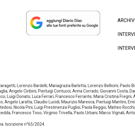
ARCHIV
INTERV
INTERV
agetti; Lorenzo Bardelli; Mariagrazia Barletta; Lorenzo Bellicini; Paolo 
aglia; Angelo Ciribini; Pierluigi Contucci; Anna Corrado; Giovanni Costa; D
; Luigi Donato; Luca Ferrari; Francesco Ferrante; Maria Cristina Fregni; A
ano; Angelo Laratta; Claudio Lucidi; Maurizio Maresca; Pierluigi Mantini; E
dosi; Nicola Pini; Luigi Prestinenza Puglisi; Paola Reggio; Matteo Rocchi;
da; Francesco Toso; Virginio Trivella; Paolo Urbani; Marco Vignali; Anto
oma. Iscrizione n°65/2024.