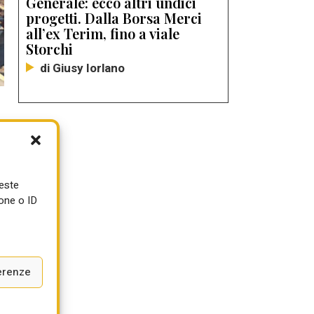
Generale: ecco altri undici
progetti. Dalla Borsa Merci
all’ex Terim, fino a viale
Storchi
di Giusy Iorlano
ueste
one o ID
erenze