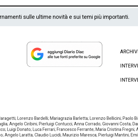
ornamenti sulle ultime novità e sui temi più importanti.
ARCHIV
INTERV
INTERV
agetti; Lorenzo Bardelli; Mariagrazia Barletta; Lorenzo Bellicini; Paolo 
aglia; Angelo Ciribini; Pierluigi Contucci; Anna Corrado; Giovanni Costa; D
; Luigi Donato; Luca Ferrari; Francesco Ferrante; Maria Cristina Fregni; A
ano; Angelo Laratta; Claudio Lucidi; Maurizio Maresca; Pierluigi Mantini; E