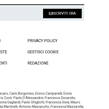
ISCRIVITI ORA
I
PRIVACY POLICY
ISTE
GESTISCI COOKIE
ENTI
REDAZIONE
Biscaro; Carlo Borgomeo; Enrico Campanelli; Ennio
ario Costi: Paolo D’Alessandris; Francesco Decarolis;
nna Gagliardi; Paolo Ghigliotti; Francesca Gioia; Mauro
milia Martinelli; Antonio Massarutto; Francesca Mazzarella;