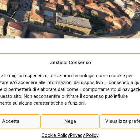
Gestisci Consenso
del Territorio della Regione Campania, Vincenzo Cuomo, e il
ottoscritto l’Accordo di Programma per la gestione e la
re le migliori esperienze, utilizziamo tecnologie come i cookie per
gramma di Rigenerazione Integrata Urbana Sostenibile). Prende
re e/o accedere alle informazioni del dispositivo. Il consenso a q
ttà di Benevento: nuovi spazi verdi, collegamenti più efficienti e
e ci permetterà di elaborare dati come il comportamento di navigazi
questo sito. Non acconsentire o ritirare il consenso può influire
ente su alcune caratteristiche e funzioni.
ne di programmazione e attuazione delle strategie territoriali
ne urbana delle città medie e dei poli urbani, finanziata con le
2027.
Accetta
Nega
Visualizza pref
o complessivo di 17 milioni di euro. Di questi, circa 14 milioni di
Cookie Policy
Privacy Policy
nte disponibili – saranno destinati a finanziare i primi 12