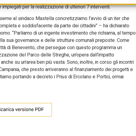
 impiegati per la realizzazione di ulteriori 7 interventi.
sieme al sindaco Mastella concretizziamo l’avvio di un iter che
 completa e soddisfacente da parte dei cittadini” – ha dichiarato
uomo. “Parliamo di un ingente investimento che richiama, al tempo
ella sua governance e delle strutture comunali preposte. Come
ttà di Benevento, che persegue con questo programma un
izzazione del Parco delle Streghe, un’opera dall’impatto
 anche su un’area ben più vasta. Sono, inoltre, in corso gli incontri
 Campania, che presto arriveranno al finanziamento dei progetti e
stiamo portando a decreto i Prius di Ercolano e Portici, ormai