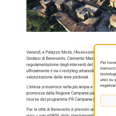
Venerdì, a Palazzo Mosti, l’Assessore al Governo 
Sindaco di Benevento, Clemente Mastella, hanno s
Per forni
regolamentazione degli interventi del PRIUS (Pro
memorizza
ufficialmente il via il restyling urbanistico della ci
tecnologi
valorizzazione delle aree pedonali.
unici su 
negativam
L’intesa si inserisce nella più ampia e serrata azio
promossa dalla Regione Campania per la rigenerazio
risorse del programma PR Campania FESR 2021/
Per la città di Benevento è previsto un finanziament
euro – pari all’80% dello stanziamento, immediatame