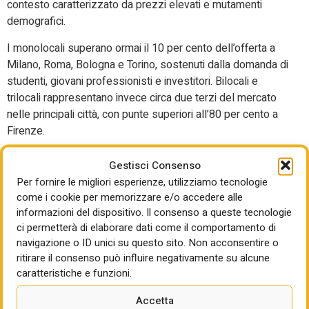
contesto caratterizzato da prezzi elevati e mutamenti
demografici.
I monolocali superano ormai il 10 per cento dell’offerta a
Milano, Roma, Bologna e Torino, sostenuti dalla domanda di
studenti, giovani professionisti e investitori. Bilocali e
trilocali rappresentano invece circa due terzi del mercato
nelle principali città, con punte superiori all’80 per cento a
Firenze.
«L’Italia ha costruito un modello abitativo fortemente
Gestisci Consenso
legato al risparmio familiare e alla trasmissione della
Per fornire le migliori esperienze, utilizziamo tecnologie
ricchezza», sottolinea Francesca Zirnstein, direttore
come i cookie per memorizzare e/o accedere alle
generale di Scenari Immobiliari. «Oggi oltre 2.250 miliardi di
informazioni del dispositivo. Il consenso a queste tecnologie
euro di patrimonio immobiliare detenuti dalle generazioni
ci permetterà di elaborare dati come il comportamento di
nate tra il 1945 e il 1964 stanno ridefinendo gli equilibri tra
navigazione o ID unici su questo sito. Non acconsentire o
domanda e offerta».
ritirare il consenso può influire negativamente su alcune
caratteristiche e funzioni.
Focus Milano: valori oltre
Accetta