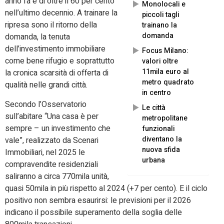
anno fa e di oltre il 60 per cento
Monolocali e
nell’ultimo decennio. A trainare la
piccoli tagli
ripresa sono il ritorno della
trainano la
domanda
domanda, la tenuta
dell’investimento immobiliare
Focus Milano:
come bene rifugio e soprattutto
valori oltre
11mila euro al
la cronica scarsità di offerta di
metro quadrato
qualità nelle grandi città.
in centro
Secondo l’Osservatorio
Le città
sull’abitare “Una casa è per
metropolitane
sempre – un investimento che
funzionali
diventano la
vale”, realizzato da Scenari
nuova sfida
Immobiliari, nel 2025 le
urbana
compravendite residenziali
saliranno a circa 770mila unità,
quasi 50mila in più rispetto al 2024 (+7 per cento). E il ciclo
positivo non sembra esaurirsi: le previsioni per il 2026
indicano il possibile superamento della soglia delle