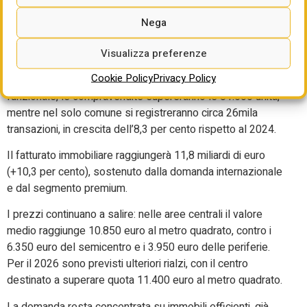
11mila euro al metro
Nega
quadrato in centro
Visualizza preferenze
Milano si conferma il laboratorio più avanzato del mercato
Cookie Policy
Privacy Policy
residenziale italiano. Nel 2025, nella città metropolitana
funzionale, le compravendite supereranno le 81.500 unità,
mentre nel solo comune si registreranno circa 26mila
transazioni, in crescita dell’8,3 per cento rispetto al 2024.
Il fatturato immobiliare raggiungerà 11,8 miliardi di euro
(+10,3 per cento), sostenuto dalla domanda internazionale
e dal segmento premium.
I prezzi continuano a salire: nelle aree centrali il valore
medio raggiunge 10.850 euro al metro quadrato, contro i
6.350 euro del semicentro e i 3.950 euro delle periferie.
Per il 2026 sono previsti ulteriori rialzi, con il centro
destinato a superare quota 11.400 euro al metro quadrato.
La domanda resta concentrata su immobili efficienti, già