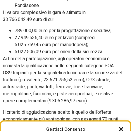
Rondissone.
Il valore complessivo in gara è stimato in
33.766.042,49 euro di cui:
789.000,00 euro per la progettazione esecutiva;
27.949.536,40 euro per lavori (compresi
5.025.759,45 euro per manodopera);
5.027.506,09 euro per oneri della sicurezza.
Ai fini della partecipazione, agli operatori economici è
richiesta la qualificazione nelle seguenti categorie SOA:
OS9 Impianti per la segnaletica luminosa e la sicurezza del
traffico (prevalente, 23.671.755,52 euro); OG3 strade,
autostrade, ponti, viadotti, ferrovie, linee tranviarie,
metropolitane, funicolari, e piste aeroportuali, e relative
opere complementari (9.305.286,97 euro).
Il criterio di aggiudicazione scelto è quello dell’offerta
economicamente più vantaggiosa, con assegnati 70 punti
per l’offerta tecnica e 30 punti per l’offerta economica,
Gestisci Consenso