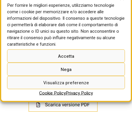
secondo le modalità che saranno indicate nella lettera di
Per fornire le migliori esperienze, utilizziamo tecnologie
invito.
come i cookie per memorizzare e/o accedere alle
informazioni del dispositivo. Il consenso a queste tecnologie
Riguardo alle tempistiche contrattuali, sono previsti 90
ci permetterà di elaborare dati come il comportamento di
giorni per la redazione della progettazione esecutiva e 962
navigazione o ID unici su questo sito. Non acconsentire o
giorni per l’esecuzione dei lavori.
ritirare il consenso può influire negativamente su alcune
caratteristiche e funzioni.
Termine per la partecipazione:
30/06/2026 ore 12:00
Accetta
Per approfondire:
Nega
https://satapweb.acquistitelematici.it/tender/354
Visualizza preferenze
Cookie Policy
Privacy Policy