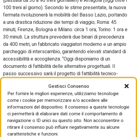
(passata da 30 a 90 treni giornalieri) e Afragola (oggi oltre i
100 treni al giorno). Secondo le stime presentate, la nuova
fermata rivoluzionerà la mobilità del Basso Lazio, portando
a una drastica riduzione dei tempi di viaggio; Roma: 45
minuti; Firenze, Bologna e Milano: circa 1 ora; Torino: 1 ora e
30 minuti. La struttura prevederà due binari di precedenza
da 400 metri, un fabbricato viaggiatori moderno e un ampio
parcheggio di interscambio, garantendo elevati standard di
accessibilità e accoglienza. “Oggi disponiamo di un
documento di fattibilità delle alternative progettuali. Il
passo successivo sarà il progetto di fattibilità tecnico-
economica”, ha concluso Isi, sottolineando come l’opera
Gestisci Consenso
confermi l’attenzione di RFI verso una regione considerata
Per fornire le migliori esperienze, utilizziamo tecnologie
fondamentale per il network dell’Alta Velocità italiana. Oggi
come i cookie per memorizzare e/o accedere alle
noi sigilliamo questo patto con l’avvio della Tav a
informazioni del dispositivo. Il consenso a queste tecnologie
Frosinone”, ha commentato il presidente della Regione
ci permetterà di elaborare dati come il comportamento di
Lazio Francesco Rocca. “Questo si accompagna a tutto il
navigazione o ID unici su questo sito. Non acconsentire o
lavoro che abbiamo fatto per il territorio in tema di mobilità
ritirare il consenso può influire negativamente su alcune
e della logistica a cominciare dallo sblocco della Cisterna-
caratteristiche e funzioni.