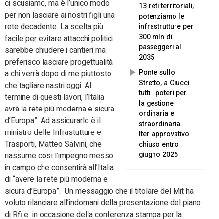
ci scusiamo, ma è l’unico modo
13 reti territoriali,
per non lasciare ai nostri figli una
potenziamo le
rete decadente. La scelta più
infrastrutture per
300 mln di
facile per evitare attacchi politici
passeggeri al
sarebbe chiudere i cantieri ma
2035
preferisco lasciare progettualità
Ponte sullo
a chi verrà dopo di me piuttosto
Stretto, a Ciucci
che tagliare nastri oggi. Al
tutti i poteri per
termine di questi lavori, l’Italia
la gestione
avrà la rete più moderna e sicura
ordinaria e
d’Europa”. Ad assicurarlo è il
straordinaria.
ministro delle Infrastutture e
Iter approvativo
Trasporti, Matteo Salvini, che
chiuso entro
giugno 2026
riassume così l’impegno messo
in campo che consentirà all’Italia
di “avere la rete più moderna e
sicura d’Europa”. Un messaggio che il titolare del Mit ha
voluto rilanciare all’indomani della presentazione del piano
di Rfi e in occasione della conferenza stampa per la