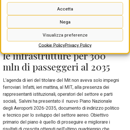
Valmontone, la Orte-Civitavecchia e l’avvio del raddoppio
Accetta
della Salaria”.
Aeroporti, Salvini presenta
Nega
il nuovo Piano: disegnate 13
Visualizza preferenze
reti territoriali, potenziamo
Cookie Policy
Privacy Policy
le infrastrutture per 300
mln di passeggeri al 2035
L’agenda di ieri del titolare del Mit non aveva solo impegni
ferroviari. Infatti, ieri mattina, al MIT, alla presenza dei
rappresentanti istituzionali, operatori del settore e parti
sociali, Salvini ha presentato il nuovo Piano Nazionale
degli Aeroporti 2026-2035, documento di indirizzo politico
e tecnico per lo sviluppo del settore aereo. Obiettivo
primario del piano è quello di proseguire e migliorare i
risultati di crescita ottenuti nell’ultimo quadriennio che