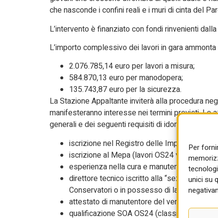
che nasconde i confini reali e i muri di cinta del Par
L’intervento è finanziato con fondi rinvenienti d
L’importo complessivo dei lavori in gara ammonta a
2.076.785,14 euro per lavori a misura;
584.870,13 euro per manodopera;
135.743,87 euro per la sicurezza.
La Stazione Appaltante inviterà alla procedura neg
manifesteranno interesse nei termini previsti. Le 
generali e dei seguenti requisiti di idoneità profes
iscrizione nel Registro delle Imprese;
Per forni
iscrizione al Mepa (lavori OS24 verde e arre
memorizza
esperienza nella cura e manutenzione di parchi
tecnologi
direttore tecnico iscritto alla “sezione A” del
unici su 
Conservatori o in possesso di laurea magistra
negativam
attestato di manutentore del verde;
qualificazione SOA OS24 (classifica IV bis o