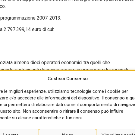
co.
alla programmazione 2007-2013.
 2.797.399,14 euro di cui:
oziata almeno dieci operatori economici tra quelli che
aziende partecipanti dovranno essere in possesso dei requisiti
sionale:
Gestisci Consenso
re le migliori esperienze, utilizziamo tecnologie come i cookie per
do urbano CPV 45236230-1 lavori di superficie per giardini);
re e/o accedere alle informazioni del dispositivo. Il consenso a q
 e giardini storici;
e ci permetterà di elaborare dati come il comportamento di navigazi
l’albo professionale degli Architetti, Pianificatori, Paesaggisti e
questo sito. Non acconsentire o ritirare il consenso può influire
le in Beni architettonici e ambientali;
ente su alcune caratteristiche e funzioni.
 superiore);