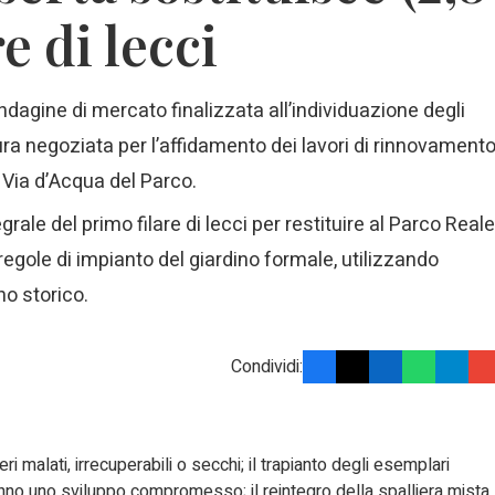
e di lecci
ndagine di mercato finalizzata all’individuazione degli
ura negoziata per l’affidamento dei lavori di rinnovament
a Via d’Acqua del Parco.
rale del primo filare di lecci per restituire al Parco Reale
regole di impianto del giardino formale, utilizzando
no storico.
Condividi:
ri malati, irrecuperabili o secchi; il trapianto degli esemplari
hanno uno sviluppo compromesso; il reintegro della spalliera mista