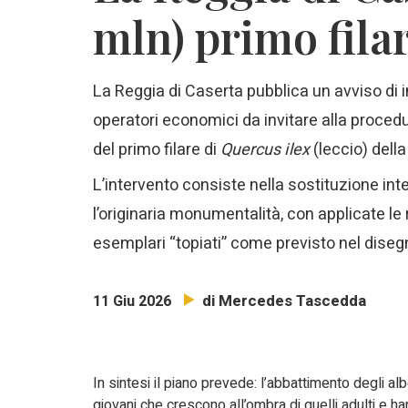
mln) primo filar
La Reggia di Caserta pubblica un avviso di i
operatori economici da invitare alla proced
del primo filare di
Quercus ilex
(leccio) dell
L’intervento consiste nella sostituzione integ
l’originaria monumentalità, con applicate le 
esemplari “topiati” come previsto nel diseg
di Mercedes Tascedda
11 Giu 2026
In sintesi il piano prevede: l’abbattimento degli albe
giovani che crescono all’ombra di quelli adulti e 