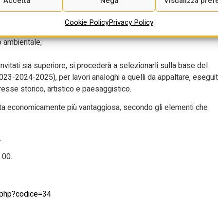
Accetta
Nega
Visualizza pref
iscrizione all’Albo Nazionale Gestori Ambientali;
Cookie Policy
Privacy Policy
 e sicurezza sul lavoro;
o ambientale;
nvitati sia superiore, si procederà a selezionarli sulla base del
i (2023-2024-2025), per lavori analoghi a quelli da appaltare, eseguit
eresse storico, artistico e paesaggistico.
fferta economicamente più vantaggiosa, secondo gli elementi che
.
:00.
io.php?codice=34