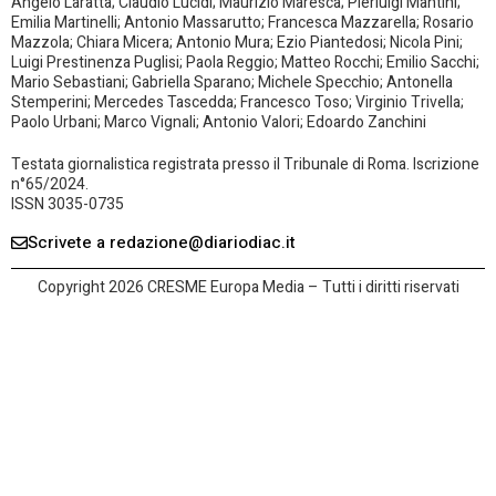
Angelo Laratta; Claudio Lucidi; Maurizio Maresca; Pierluigi Mantini;
Emilia Martinelli; Antonio Massarutto; Francesca Mazzarella; Rosario
Mazzola; Chiara Micera; Antonio Mura; Ezio Piantedosi; Nicola Pini;
Luigi Prestinenza Puglisi; Paola Reggio; Matteo Rocchi; Emilio Sacchi;
Mario Sebastiani; Gabriella Sparano; Michele Specchio; Antonella
Stemperini; Mercedes Tascedda; Francesco Toso; Virginio Trivella;
Paolo Urbani; Marco Vignali; Antonio Valori; Edoardo Zanchini
Testata giornalistica registrata presso il Tribunale di Roma. Iscrizione
n°65/2024.
ISSN 3035-0735
Scrivete a redazione@diariodiac.it
Copyright 2026 CRESME Europa Media – Tutti i diritti riservati