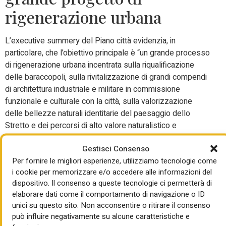
rigenerazione urbana
L’executive summery del Piano città evidenzia, in
particolare, che l’obiettivo principale è “un grande processo
di rigenerazione urbana incentrata sulla riqualificazione
delle baraccopoli, sulla rivitalizzazione di grandi compendi
di architettura industriale e militare in commissione
funzionale e culturale con la città, sulla valorizzazione
delle bellezze naturali identitarie del paesaggio dello
Stretto e dei percorsi di alto valore naturalistico e
paesaggistico, sulla tutela e valorizzazione turistico
Gestisci Consenso
culturale del sistema delle fortificazioni, sul
Per fornire le migliori esperienze, utilizziamo tecnologie come
potenziamento dell’accessibilità esistente”.
i cookie per memorizzare e/o accedere alle informazioni del
L’elenco dei 21 beni
dispositivo. Il consenso a queste tecnologie ci permetterà di
elaborare dati come il comportamento di navigazione o ID
interessati al Piano città
unici su questo sito. Non acconsentire o ritirare il consenso
può influire negativamente su alcune caratteristiche e