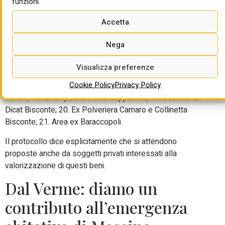
Questi i 21 beni pubblici compresi nel Piano città: 1.
funzioni.
Caserma Masotto; 2. Caserma Militare Nervesa; 3.
Accetta
Magazzini di Commissariato di Marina; 4. Forte Spuria; 5.
Forte dei Centri; 6. Ex Deposito Munizioni Campo Italia; 7.
Nega
Forte Ogliastri; 8. Ex Forte Castellaccio; 9. Ex Forte
Gonzaga; 10. Forte Petrazza; 11. Forte Schia昀昀ino; 12.
Visualizza preferenze
Forte Serra La Croce; 13. Forte Masotto; 14. Batteria Crispi;
Cookie Policy
Privacy Policy
15. Forte S.Jacchiddu; 16. Forte Puntal Ferraro; 17. Forte
Cavalli; 18. Ex Deposito Nafta Cappuccini; 19. Casette Ex
Dicat Bisconte; 20. Ex Polveriera Camaro e Collinetta
Bisconte; 21. Area ex Baraccopoli.
Il protocollo dice esplicitamente che si attendono
proposte anche da soggetti privati interessati alla
valorizzazione di questi beni.
Dal Verme: diamo un
contributo all’emergenza