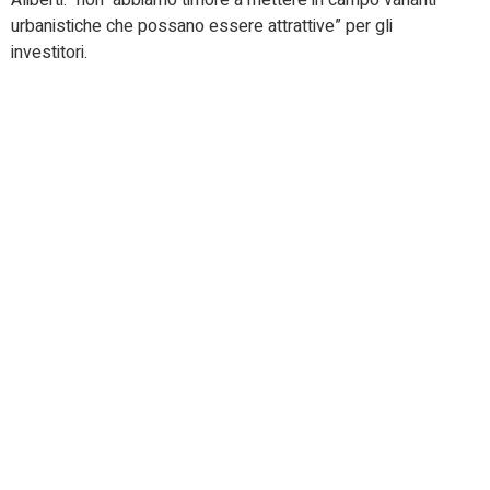
Aliberti: “non abbiamo timore a mettere in campo varianti
urbanistiche che possano essere attrattive” per gli
investitori.