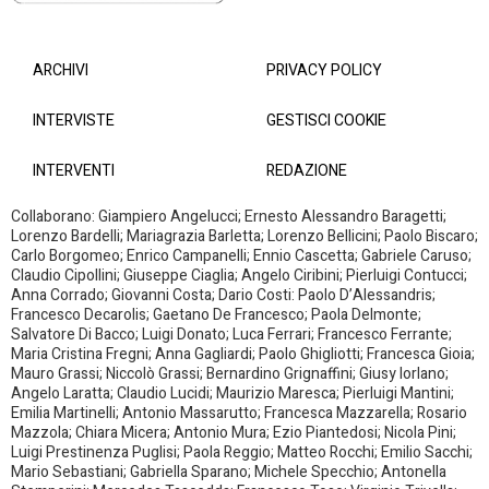
ARCHIVI
PRIVACY POLICY
INTERVISTE
GESTISCI COOKIE
INTERVENTI
REDAZIONE
Collaborano: Giampiero Angelucci; Ernesto Alessandro Baragetti;
Lorenzo Bardelli; Mariagrazia Barletta; Lorenzo Bellicini; Paolo Biscaro;
Carlo Borgomeo; Enrico Campanelli; Ennio Cascetta; Gabriele Caruso;
Claudio Cipollini; Giuseppe Ciaglia; Angelo Ciribini; Pierluigi Contucci;
Anna Corrado; Giovanni Costa; Dario Costi: Paolo D’Alessandris;
Francesco Decarolis; Gaetano De Francesco; Paola Delmonte;
Salvatore Di Bacco; Luigi Donato; Luca Ferrari; Francesco Ferrante;
Maria Cristina Fregni; Anna Gagliardi; Paolo Ghigliotti; Francesca Gioia;
Mauro Grassi; Niccolò Grassi; Bernardino Grignaffini; Giusy Iorlano;
Angelo Laratta; Claudio Lucidi; Maurizio Maresca; Pierluigi Mantini;
Emilia Martinelli; Antonio Massarutto; Francesca Mazzarella; Rosario
Mazzola; Chiara Micera; Antonio Mura; Ezio Piantedosi; Nicola Pini;
Luigi Prestinenza Puglisi; Paola Reggio; Matteo Rocchi; Emilio Sacchi;
Mario Sebastiani; Gabriella Sparano; Michele Specchio; Antonella