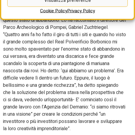
Visualizza preferenze
Pompei nell’aprile del 2016.
Cookie Policy
Privacy Policy
Il progetto di rigenerazione prende le mosse proprio da
questo stato di abbandono. Lo ha raccontato il direttore del
Parco Archeologico di Pompei, Gabriel Zuchtriegel.
“Quattro anni fa ho fatto il giro di tutti i siti e quando ho visto
il grande complesso del Real Polverificio Borbonico mi
sono molto spaventato per l’enorme stato di abbandono in
cui versava, era diventato una discarica e fece grande
scandalo la scoperta di una piantagione di mariuana
nascosta dai rovi. Ho detto: ‘qui abbiamo un problema’. Era
difficile vedere lì dentro un futuro. Eppure, il luogo è
bellissimo e una grande ricchezza”, ha detto spiegando
che la soluzione del problema stava nella prospettiva che
ci si dava, vedendo un’opportunità- E’ cominciato così il
grande lavoro con l’Agenzia del Demanio: “ci siamo ritrovati
in una visione” per creare le condizioni perché “un
investitore o più investitori possano lavorare e sviluppare
la loro creatività imprenditoriale”.