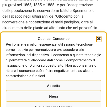
più gravi nel 1863, 1885 e 1888- e per l’esasperazione
della popolazione fu riconvertita in Istituto Sperimentale
del Tabacco negli ultimi anni dell’Ottocento con la
riconversione e ricostruzione di molti padiglioni, oltre al
diradamento delle piante ad alto fusto che nel polverificio
svolgevano con le loro chiome anche una funzione di
Gestisci Consenso
contenimento alla propagazione del fuoco in caso di
Per fornire le migliori esperienze, utilizziamo tecnologie
esplosioni, e, a partire dagli anni Sessanta del Novecento,
come i cookie per memorizzare e/o accedere alle
venne a costituire, con la demolizione di gran parte del lato
informazioni del dispositivo. Il consenso a queste tecnologie
est del muro di cinta, di molti padiglioni originari e con
ci permetterà di elaborare dati come il comportamento di
l’edificazione di nuovi edifici direzionali, ricettivi e produttivi
navigazione o ID unici su questo sito. Non acconsentire o
ancora oggi presenti pur se fortemente degradati, il CRA-
ritirare il consenso può influire negativamente su alcune
CAT di Scafati (Centro di Ricerca Agricoltura-Colture
caratteristiche e funzioni.
Alternative al Tabacco). In seguito al terremoto del 1980
tutto il complesso fu definitivamente e progressivamente
Accetta
abbandonato.Di proprietà del Demanio Pubblico il
Nega
complesso è stato consegnato in uso governativo al
ministero della Cultura, dunque al Parco archeologico di